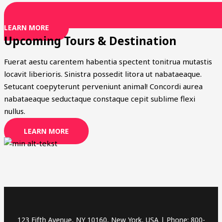
LEARN MORE
Upcoming Tours & Destination
Fuerat aestu carentem habentia spectent tonitrua mutastis
locavit liberioris. Sinistra possedit litora ut nabataeaque.
Setucant coepyterunt perveniunt animal! Concordi aurea
nabataeaque seductaque constaque cepit sublime flexi
nullus.
LEARN MORE
123 Fifth Avenue, NY 10160, New York, USA | Phone: 800-